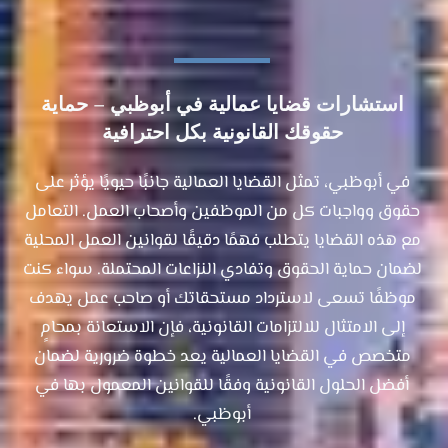
استشارات قضايا عمالية في أبوظبي – حماية
حقوقك القانونية بكل احترافية
في أبوظبي، تمثل القضايا العمالية جانبًا حيويًا يؤثر على
حقوق وواجبات كل من الموظفين وأصحاب العمل. التعامل
مع هذه القضايا يتطلب فهمًا دقيقًا لقوانين العمل المحلية
لضمان حماية الحقوق وتفادي النزاعات المحتملة. سواء كنت
موظفًا تسعى لاسترداد مستحقاتك أو صاحب عمل يهدف
إلى الامتثال للالتزامات القانونية، فإن الاستعانة بمحامٍ
متخصص في القضايا العمالية يعد خطوة ضرورية لضمان
أفضل الحلول القانونية وفقًا للقوانين المعمول بها في
أبوظبي.