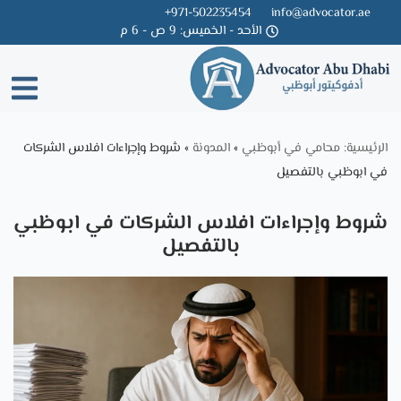
971-502235454+
info@advocator.ae
الأحد - الخميس: 9 ص - 6 م
Skip
to
content
الرئيسية: محامي في أبوظبي
»
المدونة
»
شروط وإجراءات افلاس الشركات
في ابوظبي بالتفصيل
شروط وإجراءات افلاس الشركات في ابوظبي
بالتفصيل