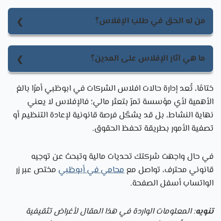
من له الحق في طلب الإفلاس؟
يحق في طلب الإفلاس لكل من المدين، أو أحد دائنيه، أو
الجهة الرقابية المختصة، شريطة استيفاء الشروط
ما هي آثار الإفلاس على المدين؟
القانونية المحددة في قانون الإفلاس الإماراتي.
آثار الإفلاس على المدين تشمل منعه من إدارة أمواله أو
ختامًا، تُعد إدارة حالات افلاس الشركات في ابوظبي أمرًا بالغ
التصرف فيها، وتحويل الإدارة إلى أمين التفليسة، مع
الأهمية لأي مؤسسة تمرّ بتعثر مالي؛ فالإفلاس لا يعني
وقف جميع المطالبات الفردية من الدائنين.
نهاية النشاط، بل قد يشكّل فرصة قانونية لإعادة التنظيم أو
تصفية الأمور بطريقة تحفظ الحقوق.
في حال واجهت شركتك تحديات مالية وتبحث عن توجيه
قانوني محترف، تواصل مع
محامي في أبوظبي
مختص عبر زر
الواتساب أسفل الصفحة.
تنويه
: المعلومات الواردة في هذا المقال لأغراض تثقيفية