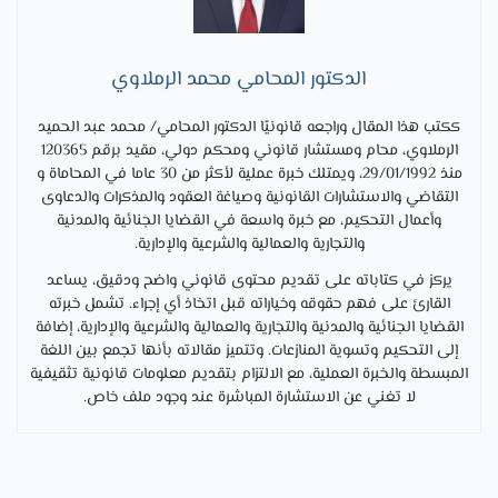
الدكتور المحامي محمد الرملاوي
ككتب هذا المقال وراجعه قانونيًا الدكتور المحامي/ محمد عبد الحميد
الرملاوي، محام ومستشار قانوني ومحكم دولي، مقيد برقم 120365
منذ 29/01/1992، ويمتلك خبرة عملية لأكثر من 30 عاما في المحاماة و
التقاضي والاستشارات القانونية وصياغة العقود والمذكرات والدعاوى
وأعمال التحكيم، مع خبرة واسعة في القضايا الجنائية والمدنية
والتجارية والعمالية والشرعية والإدارية.
يركز في كتاباته على تقديم محتوى قانوني واضح ودقيق، يساعد
القارئ على فهم حقوقه وخياراته قبل اتخاذ أي إجراء. تشمل خبرته
القضايا الجنائية والمدنية والتجارية والعمالية والشرعية والإدارية، إضافة
إلى التحكيم وتسوية المنازعات. وتتميز مقالاته بأنها تجمع بين اللغة
المبسطة والخبرة العملية، مع الالتزام بتقديم معلومات قانونية تثقيفية
لا تغني عن الاستشارة المباشرة عند وجود ملف خاص.