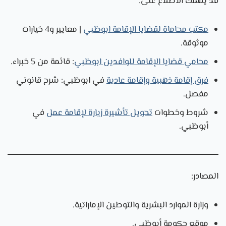
قد يهمك الاطلاع على:
مكتب محاماة لقضايا الإقامة ابوظبي
| معايير و4 خيارات
موثوقة.
محامي قضايا الإقامة للوافدين ابوظبي
: قائمة من 5 خبراء.
فرق إقامة ذهبية وإقامة عادية
في ابوظبي: شرح قانوني
مفصل.
شروط وخطوات
تحويل تأشيرة زيارة لإقامة عمل
في
أبوظبي.
المصادر:
وزارة الموارد البشرية والتوطين الإماراتية.
موقع حكومة أبوظبي.