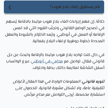
درهمًا عند التقديم الذاتي، و72 درهمًا تقريبًا عبر مراكز
كم يستغرق إلغاء بلاغ هروب؟
الخدمة.
يستغرق إلغاء بلاغ هروب عادة 3 أيام عمل للعمالة
ختامًا، إن فهم إجراءات الغاء بلاغ هروب مرتبط بالاقامة يُسهِم
المنزلية، وقد يصل إلى 14 يومًا لبقية الفئات بحسب حالة
في تصحيح الوضع القانوني وتجنّب القيود التي قد تمس
الطلب.
الإقامة أو العمل في أبوظبي. ويُعد الالتزام بالشروط والمهل
المحددة خطوة جوهرية لإنهاء البلاغ بفعالية.
في حال كنت تواجه بلاغ هروب مرتبط بالإقامة وتبحث عن حل
قانوني فعّال، تواصل مع
محامي في أبوظبي
عبر زر الواتساب
أسفل الشاشة لمتابعة حالتك بدقة واحتراف.
تنويه قانوني
: المعلومات الواردة في هذا المقال لأغراض
تثقيفية عامة، ولا تشكل مشورة قانونية. للحصول على
استشارة مخصصة، يُرجى التواصل مع محامٍ مرخّص.