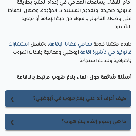
أمام القضاء. يساعدك المحامي في إعداد الطلب بطريقة
قانونية صحيحة، وتقديم المستندات المؤيدة، وضمان الحفاظ
على وضعك القانوني، سواء من حيث الإقامة أو تجديد
التأشيرة.
يقدم مكتبنا خدمة
محامي قضايا الإقامة
، وتشمل
استشارات
قانونية في تأشيرة إقامة
ابوظبي ومعالجة بلاغات الهروب
باحترافية وسرعة استجابة.
أسئلة شائعة حول الغاء بلاغ هروب مرتبط بالاقامة
كيف أعرف أنه علي بلاغ هروب في أبوظبي؟
معرفة أنه عليك بلاغ هروب في أبوظبي تتم من خلال
الدخول إلى منصة وزارة الموارد البشرية والتوطين
ما هي رسوم إلغاء بلاغ هروب؟
باستخدام الهوية الرقمية، أو مراجعة مركز خدمة معتمد
رسوم إلغاء بلاغ هروب تختلف حسب طريقة التقديم: 115
للاستعلام.