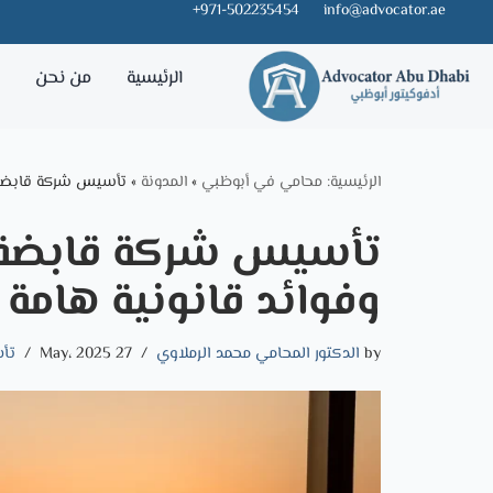
971-502235454+
info@advocator.ae
Skip
الرئيسية
من نحن
خ
to
content
الرئيسية: محامي في أبوظبي
»
المدونة
»
تأسيس شركة قابضة ف
تأسيس شركة قابضة
وفوائد قانونية هامة
by
الدكتور المحامي محمد الرملاوي
27 May، 2025
تأ