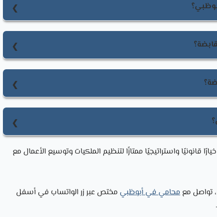
بوظبي؟
لمناطق الحرة أو بشراكة محلية وفقًا للقوانين المنظمة.
قابضة؟
لشركة ومتطلبات الجهة المختصة، ويجب الالتزام بما تحدده دائرة
ضة؟
عداد النظام الأساسي، تقديم المستندات المطلوبة، إيداع رأس
؟
رة الاستثمارات والأسهم في الشركات التابعة فقط.
 قانونيًا واستراتيجيًا ممتازًا لتنظيم الملكيات وتوسيع الأعمال مع
، تواصل مع
محامي في أبوظبي
مختص عبر زر الواتساب في أسفل