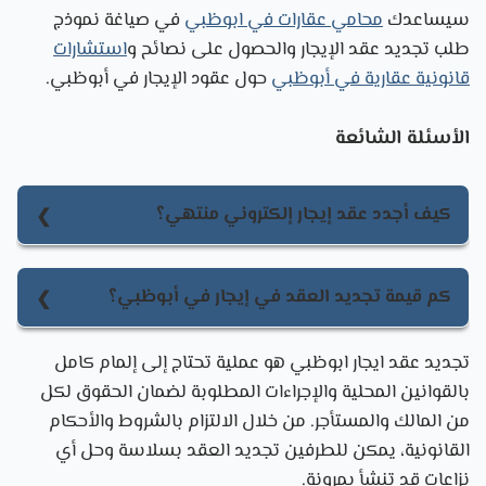
سيساعدك
محامي عقارات في ابوظبي
في صياغة نموذج
طلب تجديد عقد الإيجار والحصول على نصائح و
استشارات
قانونية عقارية في أبوظبي
حول عقود الإيجار في أبوظبي.
الأسئلة الشائعة
كيف أجدد عقد إيجار إلكتروني منتهي؟
لتجديد عقد إيجار إلكتروني منتهي في أبوظبي، يمكنك
زيارة منصة دائرة الأراضي والتنظيم العقاري أو استخدام
كم قيمة تجديد العقد في إيجار في أبوظبي؟
التطبيق الرسمي. اختر العقار المستأجر، وافق على شروط
تتراوح قيمة تجديد العقد في إيجار في أبوظبي بناءً على
التجديد، وادفع الرسوم عبر الوسائل الإلكترونية
تجديد عقد ايجار ابوظبي
هو عملية تحتاج إلى إلمام كامل
قيمة الإيجار ومدة العقد. عادةً، يتم تحديد الرسوم وفقًا
المعتمدة لتوثيق العقد.
بالقوانين المحلية والإجراءات المطلوبة لضمان الحقوق لكل
للنظام العقاري المعتمد في دائرة الأراضي، وعادة ما
من المالك والمستأجر. من خلال الالتزام بالشروط والأحكام
تكون نسبة من قيمة الإيجار السنوي.
القانونية، يمكن للطرفين تجديد العقد بسلاسة وحل أي
نزاعات قد تنشأ بمرونة.