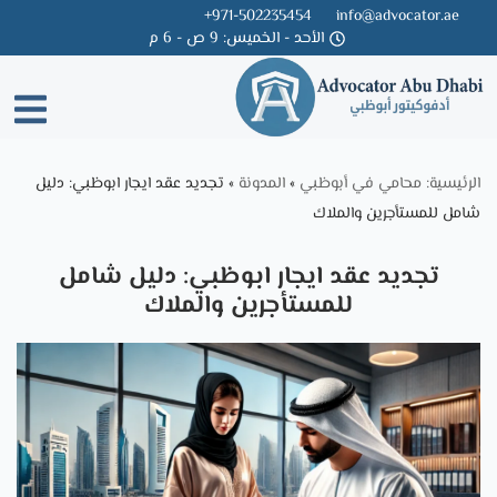
971-502235454+
info@advocator.ae
الأحد - الخميس: 9 ص - 6 م
Skip
to
content
الرئيسية: محامي في أبوظبي
»
المدونة
»
تجديد عقد ايجار ابوظبي: دليل
شامل للمستأجرين والملاك
تجديد عقد ايجار ابوظبي: دليل شامل
للمستأجرين والملاك