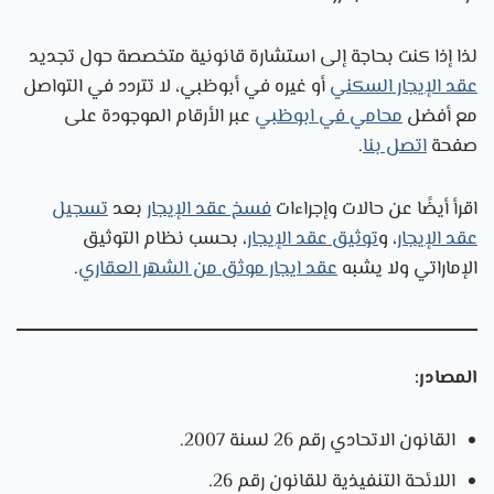
لذا إذا كنت بحاجة إلى استشارة قانونية متخصصة حول تجديد
عقد الإيجار السكني
أو غيره في أبوظبي، لا تتردد في التواصل
مع أفضل
محامي في ابوظبي
عبر الأرقام الموجودة على
صفحة
اتصل بنا
.
اقرأ أيضًا عن حالات وإجراءات
فسخ عقد الإيجار
بعد
تسجيل
عقد الإيجار
، و
توثيق عقد الإيجار
، بحسب نظام التوثيق
الإماراتي ولا يشبه
عقد ايجار موثق من الشهر العقاري
.
المصادر:
القانون الاتحادي رقم 26 لسنة 2007.
اللائحة التنفيذية للقانون رقم 26.