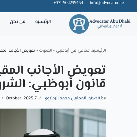
971-502235454+
info@advocator.ae
Skip
الرئيسية
من نحن
خ
to
content
الرئيسية: محامي في أبوظبي
»
المدونة
»
تعويض الأجانب المقي
تعويض الأجانب المق
قانون أبوظبي: الشرو
by
الدكتور المحامي محمد الرملاوي
7 October، 2025