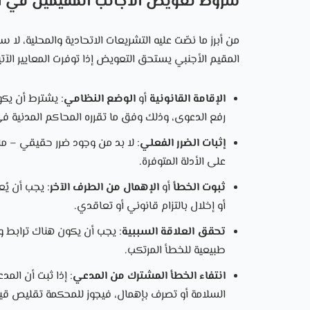
شروط تعويض الأجانب المقيمين في ا
المقيم الأجنبي يستحق التعويض إذا توفرت المعايير الآتي
الإقامة القانونية
أو
الوضع النظامي
: يشترط أن يكو
رفع الدعوى، وذلك وفق ما تقرره المحاكم المدنية في
إثبات الضرر الفعلي
: لا بد من وجود ضرر حقيقي – مادي
على الأدلة المتوفرة.
ثبوت الخطأ
أو
الإهمال من الطرف الآخر
: يجب أن يُ
أو إخلال بالتزام قانوني أو تعاقدي.
تحقق العلاقة السببية
: يجب أن يكون هناك ترابط وا
طبيعية للخطأ المرتكب.
انتفاء الخطأ المشترك من المدعي
: إذا ثبت أن ال
السلامة أو تصرف بإهمال، فيجوز للمحكمة تقليص قيم