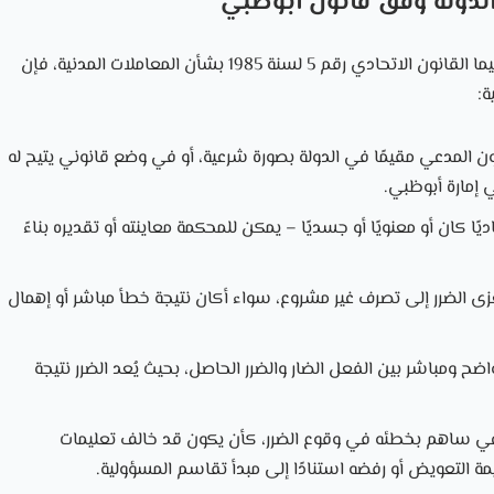
لدولة وفق قانون أبوظبي
من أبرز ما نصّت عليه التشريعات الاتحادية والمحلية، لا سيما القانون الاتحادي رقم 5 لسنة 1985 بشأن المعاملات المدنية، فإن
ة:
ن المدعي مقيمًا في الدولة بصورة شرعية، أو في وضع قانوني يتيح له
 إمارة أبوظبي.
ًا كان أو معنويًا أو جسديًا – يمكن للمحكمة معاينته أو تقديره بناءً
عزى الضرر إلى تصرف غير مشروع، سواء أكان نتيجة خطأ مباشر أو إهمال
ضح ومباشر بين الفعل الضار والضرر الحاصل، بحيث يُعد الضرر نتيجة
مدعي ساهم بخطئه في وقوع الضرر، كأن يكون قد خالف تعليمات
ة التعويض أو رفضه استنادًا إلى مبدأ تقاسم المسؤولية.