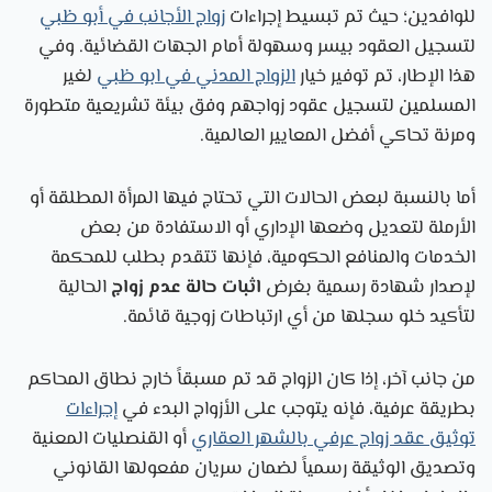
للوافدين؛ حيث تم تبسيط إجراءات
زواج الأجانب في أبو ظبي
لتسجيل العقود بيسر وسهولة أمام الجهات القضائية. وفي
هذا الإطار، تم توفير خيار
الزواج المدني في ابو ظبي
لغير
المسلمين لتسجيل عقود زواجهم وفق بيئة تشريعية متطورة
ومرنة تحاكي أفضل المعايير العالمية.
أما بالنسبة لبعض الحالات التي تحتاج فيها المرأة المطلقة أو
الأرملة لتعديل وضعها الإداري أو الاستفادة من بعض
الخدمات والمنافع الحكومية، فإنها تتقدم بطلب للمحكمة
لإصدار شهادة رسمية بغرض
اثبات حالة عدم زواج
الحالية
لتأكيد خلو سجلها من أي ارتباطات زوجية قائمة.
من جانب آخر، إذا كان الزواج قد تم مسبقاً خارج نطاق المحاكم
بطريقة عرفية، فإنه يتوجب على الأزواج البدء في
إجراءات
توثيق عقد زواج عرفي بالشهر العقاري
أو القنصليات المعنية
وتصديق الوثيقة رسمياً لضمان سريان مفعولها القانوني