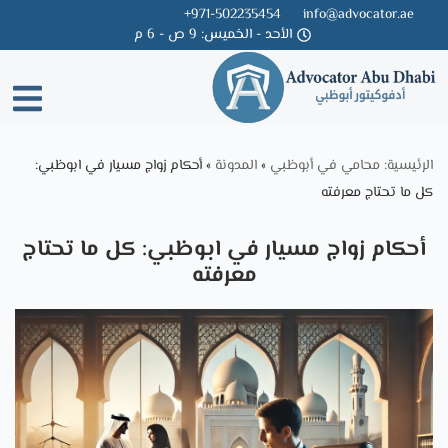
971-502235454+
info@advocator.ae
الأحد - الخميس: 9 ص - 6 م
Skip
to
content
الرئيسية: محامي في أبوظبي
»
المدونة
»
أحكام زواج مسيار في ابوظبي:
كل ما تحتاج معرفته
أحكام زواج مسيار في ابوظبي: كل ما تحتاج
معرفته