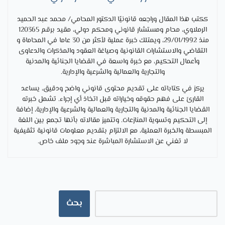
ككتب هذا المقال وراجعه قانونيًا الدكتور المحامي/ محمد عبد الحميد
الرملاوي، محام ومستشار قانوني ومحكم دولي، مقيد برقم 120365
منذ 29/01/1992، ويمتلك خبرة عملية لأكثر من 30 عاما في المحاماة و
التقاضي والاستشارات القانونية وصياغة العقود والمذكرات والدعاوى
وأعمال التحكيم، مع خبرة واسعة في القضايا الجنائية والمدنية
والتجارية والعمالية والشرعية والإدارية.
يركز في كتاباته على تقديم محتوى قانوني واضح ودقيق، يساعد
القارئ على فهم حقوقه وخياراته قبل اتخاذ أي إجراء. تشمل خبرته
القضايا الجنائية والمدنية والتجارية والعمالية والشرعية والإدارية، إضافة
إلى التحكيم وتسوية المنازعات. وتتميز مقالاته بأنها تجمع بين اللغة
المبسطة والخبرة العملية، مع الالتزام بتقديم معلومات قانونية تثقيفية
لا تغني عن الاستشارة المباشرة عند وجود ملف خاص.
بحث