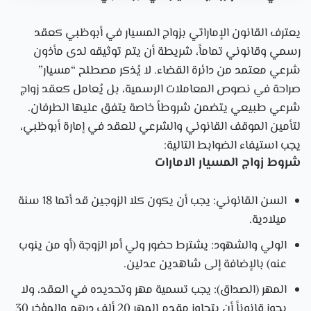
يعترف القانون الإماراتي بزواج المسيار في أبوظبي كعقد
رسمي وقانوني تماماً
، شريطة أن يتم توثيقه لدى مأذون
شرعي معتمد من دائرة القضاء. لا يُذكر مصطلح “مسيار”
صراحة في نصوص المعاملات الرسمية، بل يُعامل
كعقد زواج
شرعي طبيعي
يتضمن شروطاً خاصة يتفق عليها الطرفان.
لتأمين الموقف القانوني والشرعي للعقد في إمارة أبوظبي،
يجب استيفاء الضوابط التالية:
شروط زواج المسيار الامارات
السن القانوني
: يجب أن يكون كلا الزوجين قد أتما
18 سنة
ميلادية
.
الولي والشهود
: يشترط حضور
ولي أمر الزوجة
(أو من ينوب
عنه) بالإضافة إلى
شاهدين عدلين
.
المهر (الصداق)
: يجب تسمية مهر وتحديده في العقد، ولا
يجوز قانوناً أن يتجاوز مقدم المهر 20 ألف درهم والمؤخر 30