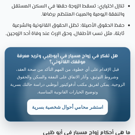
تنازل اختياري
: تسقط الزوجة حقها في السكن المستقل
والنفقة اليومية والمبيت المنتظم برضاها.
حفظ الحقوق الأصيلة
: تظل الحقوق القانونية والشرعية
ثابتة، مثل نسب الأطفال، وحق الإرث عند وفاة أحد الزوجين.
هل تفكر في زواج مسيار في أبوظبي وتريد معرفة
موقفك القانوني؟
قبل الإقدام على أي خطوة، من المهم التأكد من صحة العقد،
وشروط التوثيق، وآثار الاتفاق على النفقة والسكن والحقوق
الزوجية. يمكن لفريق مكتب أدفوكيتور أبوظبي دراسة حالتك بسرية
وتوضيح الخيارات القانونية المناسبة.
استشر محامي أحوال شخصية بسرية
ما هي أحكام زواج مسيار في أبو ظبي