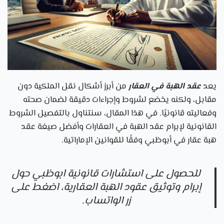
يعد
عقد الهبة في العقار
من أبرز أشكال نقل الملكية دون
مقابل، ولكنه يخضع لشروط وإجراءات دقيقة لضمان صحته
وفعاليته قانونيًا. في هذا المقال، سنتناول بالتفصيل الشروط
القانونية لإبرام عقد الهبة في العقارات وأفضل صيغة عقد
هبة عقار في أبوظبي وفقًا للقوانين الإماراتية.
للحصول على
استشارات قانونية ابوظبي
حول
إبرام وتوثيق عقود الهبة العقارية، اضغط على
زر الواتساب.