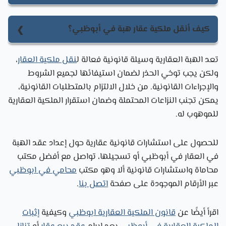
شروط الهبة في العقار أبوظبي هي أن يكون العقد
مكتوبًا، مع قبول الموهوب له. يجب أن يكون العقار
كيف أنقل ملكية عقار هبة في أبوظبي؟
مملوكًا للواهب بالكامل، وأن يكون الهبة دون مقابل
لنقل ملكية عقار هبة في أبوظبي، يجب توثيق العقد
مالي، وتوثيق العقد في الجهات المختصة مثل دائرة
تعد الهبة العقارية وسيلة قانونية فعالة ل
نقل ملكية العقار
،
لدى دائرة البلديات والنقل، ودفع رسوم التسجيل، ثم
البلديات والنقل.
ولكن يجب توخي الحذر لضمان استيفائها لجميع الشروط
تحديث السجلات العقارية، وتقديم المستندات المطلوبة
والإجراءات القانونية. من خلال الالتزام بالمتطلبات القانونية،
مثل الهوية الإماراتية والتصاريح اللازمة.
يمكن تجنب النزاعات المحتملة وضمان استقرار الملكية العقارية
للموهوب له.
للحصول على
استشارات قانونية عقارية
حول إعداد عقد الهبة
في العقار في أبوظبي أو تسجيلها، تواصل مع أفضل
مكتب
محاماة واستشارات قانونية
ألا وهو مكتب
محامي في ابوظبي
عبر الأرقام الموجودة على صفحة
اتصل بنا
.
اقرأ أيضًا عن
قانون الملكية العقارية ابوظبي
وكيفية
إثبات