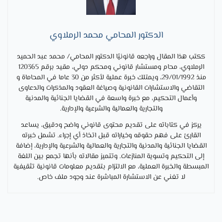
الدكتور المحامي محمد الرملاوي
ككتب هذا المقال وراجعه قانونيًا الدكتور المحامي/ محمد عبد الحميد
الرملاوي، محام ومستشار قانوني ومحكم دولي، مقيد برقم 120365
منذ 29/01/1992، ويمتلك خبرة عملية لأكثر من 30 عاما في المحاماة و
التقاضي والاستشارات القانونية وصياغة العقود والمذكرات والدعاوى
وأعمال التحكيم، مع خبرة واسعة في القضايا الجنائية والمدنية
والتجارية والعمالية والشرعية والإدارية.
يركز في كتاباته على تقديم محتوى قانوني واضح ودقيق، يساعد
القارئ على فهم حقوقه وخياراته قبل اتخاذ أي إجراء. تشمل خبرته
القضايا الجنائية والمدنية والتجارية والعمالية والشرعية والإدارية، إضافة
إلى التحكيم وتسوية المنازعات. وتتميز مقالاته بأنها تجمع بين اللغة
المبسطة والخبرة العملية، مع الالتزام بتقديم معلومات قانونية تثقيفية
لا تغني عن الاستشارة المباشرة عند وجود ملف خاص.