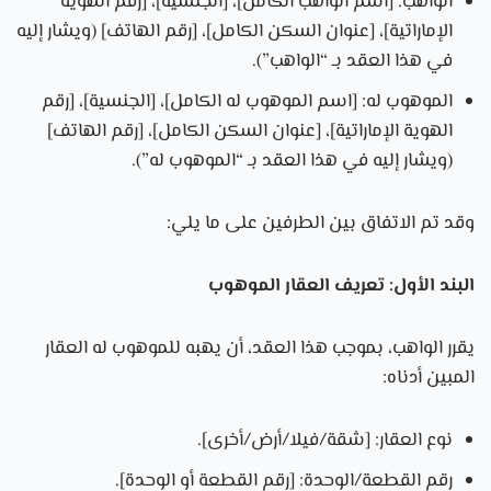
الواهب: [اسم الواهب الكامل]، [الجنسية]، [رقم الهوية
الإماراتية]، [عنوان السكن الكامل]، [رقم الهاتف] (ويشار إليه
في هذا العقد بـ “الواهب”).
الموهوب له: [اسم الموهوب له الكامل]، [الجنسية]، [رقم
الهوية الإماراتية]، [عنوان السكن الكامل]، [رقم الهاتف]
(ويشار إليه في هذا العقد بـ “الموهوب له”).
وقد تم الاتفاق بين الطرفين على ما يلي:
البند الأول: تعريف العقار الموهوب
يقرر الواهب، بموجب هذا العقد، أن يهبه للموهوب له العقار
المبين أدناه:
نوع العقار: [شقة/فيلا/أرض/أخرى].
رقم القطعة/الوحدة: [رقم القطعة أو الوحدة].