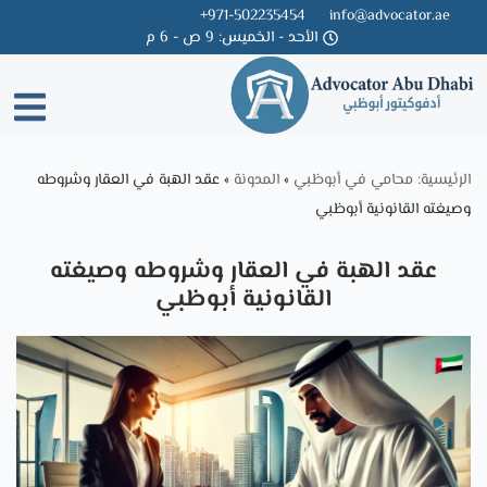
971-502235454+
info@advocator.ae
الأحد - الخميس: 9 ص - 6 م
Skip
to
content
الرئيسية: محامي في أبوظبي
»
المدونة
»
عقد الهبة في العقار وشروطه
وصيغته القانونية أبوظبي
عقد الهبة في العقار وشروطه وصيغته
القانونية أبوظبي