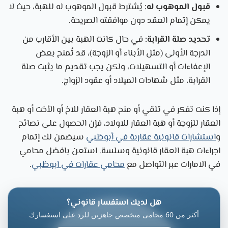
قبول الموهوب له:
يُشترط قبول الموهوب له للهبة، حيث لا
يمكن إتمام العقد دون موافقته الصريحة.
تحديد صلة القرابة:
في حال كانت الهبة بين الأقارب من
الدرجة الأولى (مثل الأبناء أو الزوجة)، قد تُمنح بعض
الإعفاءات أو التسهيلات، ولكن يجب تقديم ما يثبت صلة
القرابة، مثل شهادات الميلاد أو عقود الزواج.
إذا كنت تفكر في تلقي أو منح هبة العقار للاخ أو الأخت أو هبة
العقار للزوجة أو هبة العقار للاولاد، فإن الحصول على نصائح
و
استشارات قانونية عقارية في أبوظبي
سيضمن لك إتمام
اجراءات هبة العقار قانونية وسلسة. استعن ب
افضل محامي
في الامارات عبر ال
تواصل مع
محامي عقارات في ابوظبي
.
هل لديك استفسار قانوني؟
أكثر من 60 محامى متخصص جاهزين للرد على استفسارك