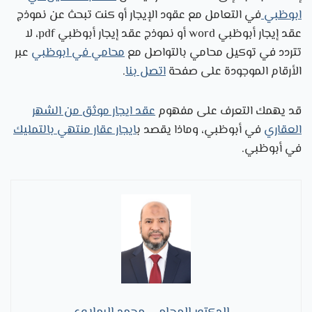
ابوظبي
في التعامل مع عقود الإيجار أو كنت تبحث عن نموذج
عقد إيجار أبوظبي word أو نموذج عقد إيجار أبوظبي pdf، لا
تتردد في
توكيل محامي بال
تواصل مع
محامي في ابوظبي
عبر
الأرقام الموجودة على صفحة
اتصل بنا
.
قد يهمك التعرف على مفهوم
عقد ايجار موثق من الشهر
العقاري
في أبوظبي، وماذا يقصد ب
ايجار عقار منتهي بالتمليك
في أبوظبي.