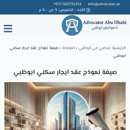
971-502235454+
info@advocator.ae
الأحد - الخميس: 9 ص - 6 م
Skip
to
content
الرئيسية: محامي في أبوظبي
»
المدونة
»
صيغة نموذج عقد ايجار سكني
ابوظبي
صيغة نموذج عقد ايجار سكني ابوظبي