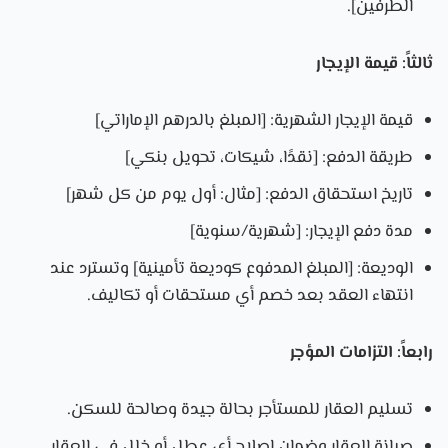
الطرفين].
ثالثاً: قيمة الإيجار
قيمة الإيجار الشهرية: [المبلغ بالدرهم الإماراتي]
طريقة الدفع: [نقدًا، شيكات، تحويل بنكي]
تاريخ استحقاق الدفع: [مثال: أول يوم من كل شهر]
مدة دفع الإيجار: [شهرية/سنوية]
الوديعة: [المبلغ المدفوع كوديعة تأمينية] وتسترد عند
انتهاء العقد بعد خصم أي مستحقات أو تكاليف.
رابعاً: التزامات المؤجر
تسليم العقار للمستأجر بحالة جيدة وصالحة للسكن.
صيانة العقار وضمان إصلاح أي عطل أو خلل في العقار.