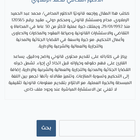
الدكتور المحامي محمد الرملاوي
ككتب هذا المقال وراجعه قانونيًا الدكتور المحامي/ محمد عبد الحميد
الرملاوي، محام ومستشار قانوني ومحكم دولي، مقيد برقم 120365
منذ 29/01/1992، ويمتلك خبرة عملية لأكثر من 30 عاما في المحاماة و
التقاضي والاستشارات القانونية وصياغة العقود والمذكرات والدعاوى
وأعمال التحكيم، مع خبرة واسعة في القضايا الجنائية والمدنية
والتجارية والعمالية والشرعية والإدارية.
يركز في كتاباته على تقديم محتوى قانوني واضح ودقيق، يساعد
القارئ على فهم حقوقه وخياراته قبل اتخاذ أي إجراء. تشمل خبرته
القضايا الجنائية والمدنية والتجارية والعمالية والشرعية والإدارية، إضافة
إلى التحكيم وتسوية المنازعات. وتتميز مقالاته بأنها تجمع بين اللغة
المبسطة والخبرة العملية، مع الالتزام بتقديم معلومات قانونية تثقيفية
لا تغني عن الاستشارة المباشرة عند وجود ملف خاص.
بحث