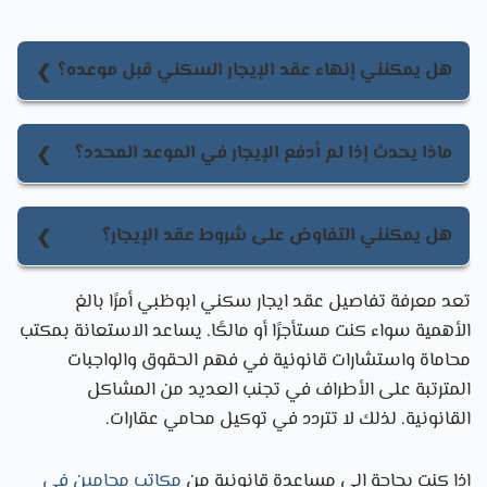
هل يمكنني إنهاء عقد الإيجار السكني قبل موعده؟
نعم، يمكنك إنهاء عقد الإيجار السكني قبل موعده،
ولكن يجب أن يكون هناك سبب قانوني مقبول أو أن
ماذا يحدث إذا لم أدفع الإيجار في الموعد المحدد؟
يتضمن العقد شروطًا تتيح ذلك.
ما يحدث إذا لم تدفع الإيجار في الموعد المحدد، هو أن
للمالك يتخذ إجراءات قانونية، مثل فرض غرامات أو إنهاء
هل يمكنني التفاوض على شروط عقد الإيجار؟
العقد.
نعم، يمكن للمستأجر التفاوض على شروط عقد الإيجار
تعد معرفة تفاصيل عقد ايجار سكني ابوظبي أمرًا بالغ
مع المالك مثل مدة العقد أو مبلغ الإيجار.
الأهمية سواء كنت مستأجرًا أو مالكًا. يساعد الاستعانة ب
مكتب
محاماة واستشارات قانونية في
فهم الحقوق والواجبات
المترتبة على الأطراف في تجنب العديد من المشاكل
القانونية. لذلك لا تتردد في
توكيل محامي عقارات.
إذا كنت بحاجة إلى مساعدة قانونية من
مكاتب محامين في