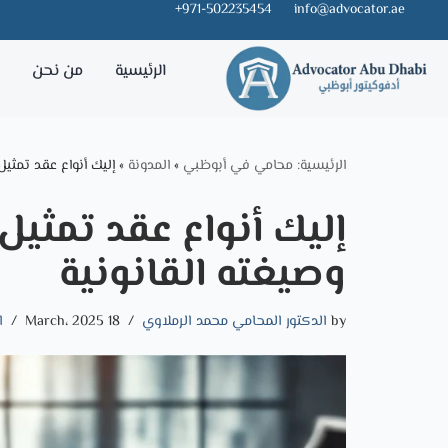
971-502235454+
info@advocator.ae
Skip
الرئيسية
من نحن
خ
to
content
الرئيسية: محامي في أبوظبي
»
المدونة
»
إليك أنواع عقد تمثي
إليك أنواع عقد تمثي
وصيغته القانونية
by
الدكتور المحامي محمد الرملاوي
18 March، 2025
ا