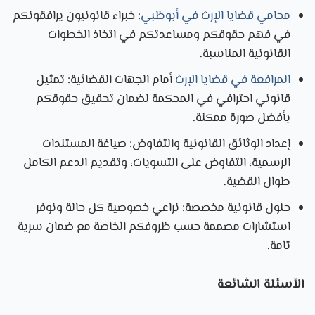
محامي قضايا الإرث في أبوظبي
: خبراء قانونيون يرافقونكم
في فهم حقوقكم ومساعدتكم في اتخاذ الخطوات
القانونية المناسبة.
المرافعة في قضايا الإرث
أمام الجهات القضائية: تمثيل
قانوني احترافي في المحكمة لضمان تحقيق حقوقكم
بأفضل صورة ممكنة.
إعداد الوثائق القانونية والتفاوض: صياغة المستندات
الرسمية، التفاوض على التسويات، وتقديم الدعم الكامل
طوال القضية.
حلول قانونية مخصصة: نراعي خصوصية كل حالة ونوفر
استشارات مصممة حسب ظروفكم الخاصة مع ضمان سرية
تامة.
الأسئلة الشائعة