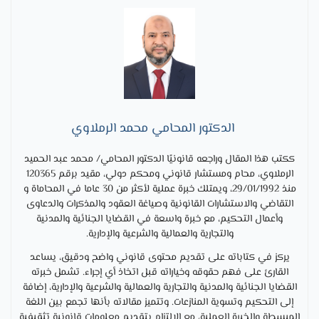
الدكتور المحامي محمد الرملاوي
ككتب هذا المقال وراجعه قانونيًا الدكتور المحامي/ محمد عبد الحميد
الرملاوي، محام ومستشار قانوني ومحكم دولي، مقيد برقم 120365
منذ 29/01/1992، ويمتلك خبرة عملية لأكثر من 30 عاما في المحاماة و
التقاضي والاستشارات القانونية وصياغة العقود والمذكرات والدعاوى
وأعمال التحكيم، مع خبرة واسعة في القضايا الجنائية والمدنية
والتجارية والعمالية والشرعية والإدارية.
يركز في كتاباته على تقديم محتوى قانوني واضح ودقيق، يساعد
القارئ على فهم حقوقه وخياراته قبل اتخاذ أي إجراء. تشمل خبرته
القضايا الجنائية والمدنية والتجارية والعمالية والشرعية والإدارية، إضافة
إلى التحكيم وتسوية المنازعات. وتتميز مقالاته بأنها تجمع بين اللغة
المبسطة والخبرة العملية، مع الالتزام بتقديم معلومات قانونية تثقيفية