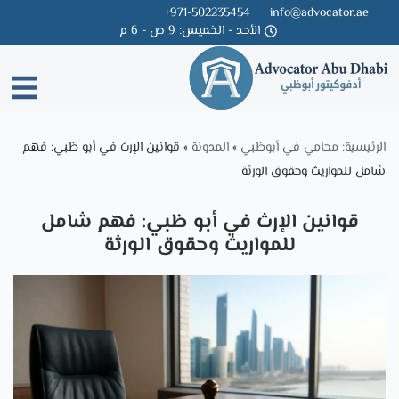
971-502235454+
info@advocator.ae
الأحد - الخميس: 9 ص - 6 م
Skip
to
content
الرئيسية: محامي في أبوظبي
»
المدونة
»
قوانين الإرث في أبو ظبي: فهم
شامل للمواريث وحقوق الورثة
قوانين الإرث في أبو ظبي: فهم شامل
للمواريث وحقوق الورثة