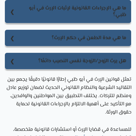
ما هي الإجراءات القانونية لإثبات الإرث في أبو
ظبي؟
الإجراءات القانونية لإثبات الإرث تشمل تقديم طلب
رسمي إلى المحكمة المختصة مرفقًا بالوثائق المطلوبة،
ما هي مدة الطعن في حكم الإرث؟
ثم تصدر المحكمة حكمها بشأن توزيع التركة.
تختلف مدة الطعن في حكم الإرث حسب نوع القضية،
ويُنصح بالتحرك ضمن الإطارات الزمنية المحددة قانونيًا
هل يرث الزوج/الزوجة نفس النصيب دائمًا؟
لتفادي فقدان الحقوق.
لا، يختلف نصيب الزوج أو الزوجة بناءً على وجود أو غياب
تمثل قوانين الإرث في أبو ظبي إطارًا قانونيًا دقيقًا يجمع بين
الأبناء وأحكام الشريعة.
التقاليد الشرعية والنظام القانوني الحديث لضمان توزيع عادل
ومنظم للتركات. يختلف التطبيق بين المواطنين والوافدين،
مع التأكيد على أهمية الالتزام بالإجراءات القانونية لحماية
حقوق الورثة.
للمساعدة في قضايا الإرث أو استشارات قانونية متخصصة،