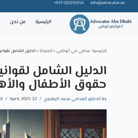
971-502235454+
info@advocator.ae
Skip
الرئيسية
من نحن
خ
to
content
الرئيسية: محامي في أبوظبي
»
المدونة
»
الدليل الشامل لقوان
الدليل الشامل لقوان
حقوق الأطفال والأه
by
الدكتور المحامي محمد الرملاوي
22 April، 2025
ال