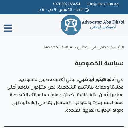
971-502235454+
info@advocator.ae
الأحد - الخميس: 9 ص - 6 م
Skip
to
content
الرئيسية: محامي في أبوظبي
»
سياسة الخصوصية
سياسة الخصوصية
في
أدفوكيتور أبوظبي
، نولي أهمية قصوى لخصوصية
عملائنا وحماية بياناتهم الشخصية. نحن ملتزمون بتوفير أعلى
معايير الأمان والشفافية لضمان حماية معلوماتك الشخصية
وفقًا للتشريعات والقوانين المعمول بها في إمارة أبوظبي
ودولة الإمارات العربية المتحدة.