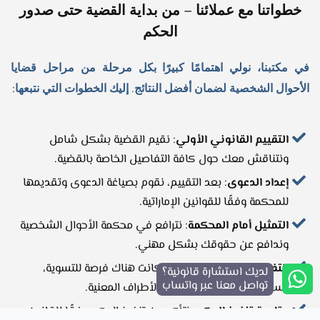
خطواتنا مع عملائنا – من بداية القضية حتى صدور
الحكم
في مكتبنا، نولي اهتمامًا كبيرًا بكل مرحلة من مراحل قضايا
الأحوال الشخصية لضمان أفضل النتائج. إليك الخطوات التي نتبعها:
التقييم القانوني الأولي
: نقيم القضية بشكل شامل
ونتناقش معك حول كافة التفاصيل الخاصة بالقضية.
إعداد الدعوى
: بعد التقييم، نقوم بصياغة الدعوى وتقديمها
للمحكمة وفقًا للقوانين الإماراتية.
التمثيل أمام المحكمة
: نترافع في محكمة الأحوال الشخصية
وندافع عن حقوقك بشكل مهني.
التفاوض على التسوية
: إذا كانت هناك فرصة للتسوية،
لديك استشارة قانونية؟
تواصل معنا عبر واتساب
نسعى لتحقيق اتفاق يرضي الأطراف المعنية.
متابعة تنفيذ الحكم
: نتأكد من تنفيذ الحكم وفقًا للقانون