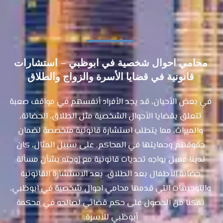
محامي احوال شخصية في ابوظبي – استشارات
قانونية في قضايا الأسرة والزواج والطلاق
في بعض الأحيان، قد يجد الأفراد أنفسهم في مواقف صعبة
تتعلق بقضايا الأحوال الشخصية مثل الطلاق، الحضانة،
والميراث، مما يتطلب استشارة قانونية متخصصة لضمان
حقوقهم وحمايتها في المحاكم. على سبيل المثال، كان
لدينا عميل يواجه تحديات قانونية مع زوجته بشأن مسألة
حضانة الأطفال بعد الطلاق. بعد الاستشارة القانونية
والتوجيهات التي قدمها محامي احوال شخصية في ابوظبي،
تمكنا من الحصول على حكم قضائي لصالحه في محكمة
أبوظبي للأسرة.