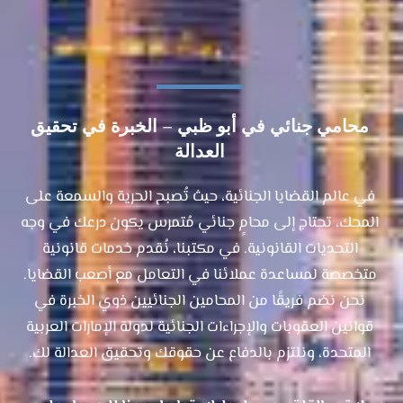
محامي جنائي​ في أبو ظبي – الخبرة في تحقيق
العدالة
في عالم القضايا الجنائية، حيث تُصبح الحرية والسمعة على
المحك، تحتاج إلى محامٍ جنائي مُتمرس يكون درعك في وجه
التحديات القانونية. في مكتبنا، نُقدم خدمات قانونية
متخصصة لمساعدة عملائنا في التعامل مع أصعب القضايا.
نحن نضم فريقًا من المحامين الجنائيين ذوي الخبرة في
قوانين العقوبات والإجراءات الجنائية لدولة الإمارات العربية
المتحدة، ونلتزم بالدفاع عن حقوقك وتحقيق العدالة لك.